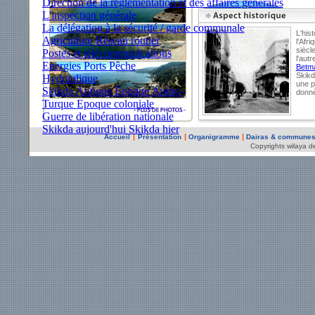
Direction de la règlementation et des affaires générales
L'inspection générale
La délégation à la sécurité / garde communale
L'his
Agriculture
Réseau routier
l'Afr
siècl
Postes et télécommunications
l'au
Energies
Ports
Pêche
Betm
Skikd
Hydraulique
une pe
Skikda Antique
Epoque Arabo-
donnè
Turque
Epoque coloniale
Guerre de libération nationale
Skikda aujourd'hui
Skikda hier
|
|
|
Accueil
Présentation
Organigramme
Dairas & commune
Copyrights wilaya d