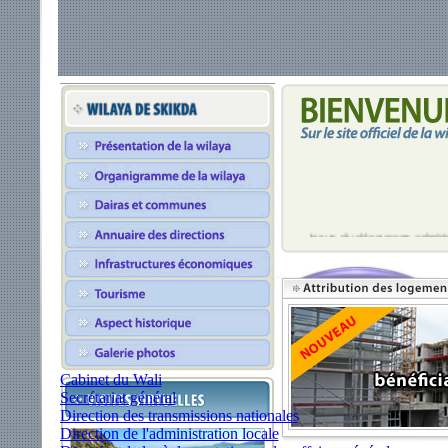
Issue du découpage adminis
treize (13) dairats regroupa
Elle s'étend sur une superf
804697 habitants, face au 
Betmaster
.
Cabinet du Wali
Secrétariat général
Direction des transmissions nationales
Direction de l'administration locale